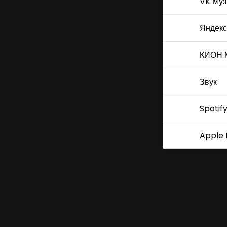
VK Муз
Яндекс
КИОН 
Звук
Spotif
Apple 