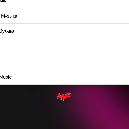
ыка
 Музыка
Музыка
y
Music