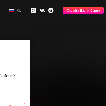
RU
Онлайн Дистрибуция
DefaultX